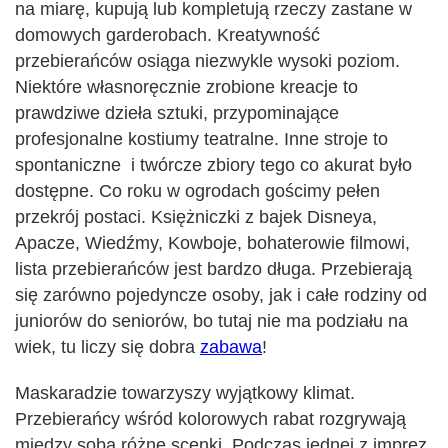
na miarę, kupują lub kompletują rzeczy zastane w
domowych garderobach. Kreatywność
przebierańców osiąga niezwykle wysoki poziom.
Niektóre własnoręcznie zrobione kreacje to
prawdziwe dzieła sztuki, przypominające
profesjonalne kostiumy teatralne. Inne stroje to
spontaniczne i twórcze zbiory tego co akurat było
dostępne. Co roku w ogrodach gościmy pełen
przekrój postaci. Księżniczki z bajek Disneya,
Apacze, Wiedźmy, Kowboje, bohaterowie filmowi,
lista przebierańców jest bardzo długa. Przebierają
się zarówno pojedyncze osoby, jak i całe rodziny od
juniorów do seniorów, bo tutaj nie ma podziału na
wiek, tu liczy się dobra
zabawa
!
Maskaradzie towarzyszy wyjątkowy klimat.
Przebierańcy wśród kolorowych rabat rozgrywają
między sobą różne scenki. Podczas jednej z imprez