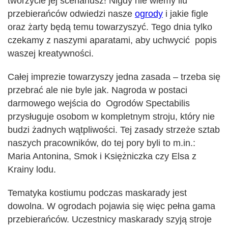
tworzycie jej scenariusz! Nigdy nie wiemy ilu
przebierańców odwiedzi nasze
ogrody
i jakie figle
oraz żarty będą temu towarzyszyć. Tego dnia tylko
czekamy z naszymi aparatami, aby uchwycić popis
waszej kreatywności.
Całej imprezie towarzyszy jedna zasada – trzeba się
przebrać ale nie byle jak. Nagroda w postaci
darmowego wejścia do Ogrodów Spectabilis
przysługuje osobom w kompletnym stroju, który nie
budzi żadnych wątpliwości. Tej zasady strzeże sztab
naszych pracowników, do tej pory byli to m.in.:
Maria Antonina, Smok i Księżniczka czy Elsa z
Krainy lodu.
Tematyka kostiumu podczas maskarady jest
dowolna. W ogrodach pojawia się więc pełna gama
przebierańców. Uczestnicy maskarady szyją stroje