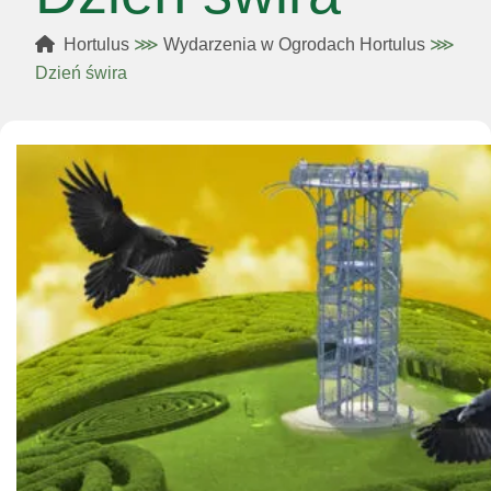
Hortulus
⋙
Wydarzenia w Ogrodach Hortulus
⋙
Dzień świra