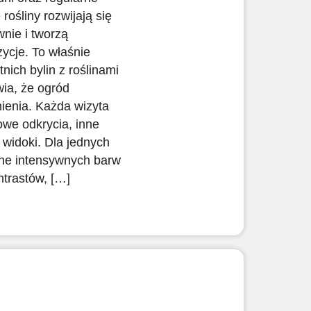
 rośliny rozwijają się
wnie i tworzą
ycje. To właśnie
tnich bylin z roślinami
ia, że ogród
mienia. Każda wizyta
we odkrycia, inne
 widoki. Dla jednych
ełne intensywnych barw
ntrastów, […]