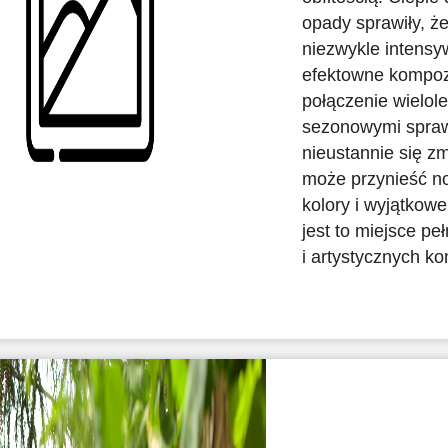
opady sprawiły, że
niezwykle intensy
efektowne kompoz
połączenie wielole
sezonowymi spraw
nieustannie się z
może przynieść no
kolory i wyjątkowe
jest to miejsce p
i artystycznych ko