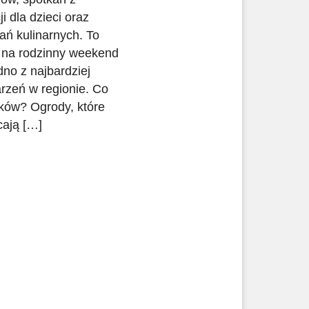
i dla dzieci oraz
ń kulinarnych. To
 na rodzinny weekend
dno z najbardziej
rzeń w regionie. Co
ków? Ogrody, które
cają […]