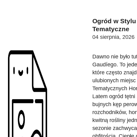
Ogród w Stylu
Tematyczne
04 sierpnia, 2026
Dawno nie było tu
Gaudíego. To jede
które często znajd
ulubionych miejs
Tematycznych Hor
Latem ogród tętni
bujnych kęp perow
rozchodników, hort
kwitną rośliny jed
sezonie zachwyca
obfitością. Ciepłe