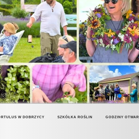
ORTULUS W DOBRZYCY
SZKÓŁKA ROŚLIN
GODZINY OTWA
CAFFEBAR BARWINEK
OFERTA ROŚLIN