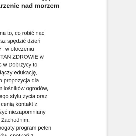
arzenie nad morzem
a to, co robić nad
sz spędzić dzień
 i w otoczeniu
STAN ZDROWIE w
s w Dobrzycy to
 łączy edukację,
o propozycja dla
 miłośników ogrodów,
go stylu życia oraz
 cenią kontakt z
eżyć niezapomniany
 Zachodnim.
bogaty program pełen
ów, spotkań z