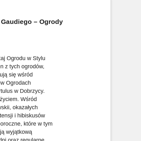
 Gaudiego – Ogrody
taj Ogrodu w Stylu
n z tych ogrodów,
ują się wśród
c w Ogrodach
tulus w Dobrzycy.
 życiem. Wśród
skii, okazałych
ensji i hibiskusów
noroczne, które w tym
ją wyjątkową
 dni oraz regularne