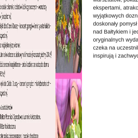
ekspertami, atrakcj
wyjątkowych dozna
doskonały pomysł
nad Bałtykiem i je
oryginalnych wyda
czeka na uczestni
inspirują i zachwy