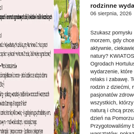
rodzinne wyd
06 sierpnia, 2026
Szukasz pomysłu n
morzem, gdy chce
aktywnie, ciekawie
natury? KWIATO
Ogrodach Hortulu
wydarzenie, które
relaks i zabawę. T
rodzin z dziećmi,
pasjonatów zdrowe
wszystkich, którzy
naturą i chcą prz
dzień na Pomorzu
Przygotowaliśmy 
warsztatów, pokaz