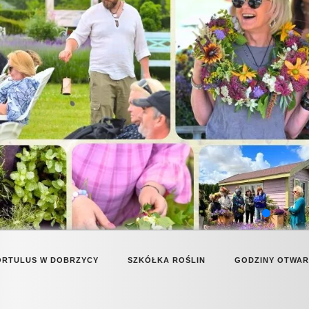
ORTULUS W DOBRZYCY
SZKÓŁKA ROŚLIN
GODZINY OTWA
CAFFEBAR BARWINEK
OFERTA ROŚLIN