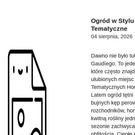
Ogród w Stylu
Tematyczne
04 sierpnia, 2026
Dawno nie było tu
Gaudíego. To jede
które często znajd
ulubionych miejs
Tematycznych Hor
Latem ogród tętni
bujnych kęp perow
rozchodników, hort
kwitną rośliny jed
sezonie zachwyca
obfitością. Ciepłe