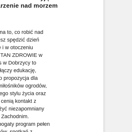
arzenie nad morzem
a to, co robić nad
sz spędzić dzień
 i w otoczeniu
STAN ZDROWIE w
s w Dobrzycy to
 łączy edukację,
o propozycja dla
 miłośników ogrodów,
go stylu życia oraz
 cenią kontakt z
eżyć niezapomniany
 Zachodnim.
bogaty program pełen
ów, spotkań z