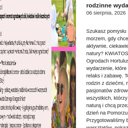
rodzinne wyd
06 sierpnia, 2026
Szukasz pomysłu n
morzem, gdy chce
aktywnie, ciekawie
natury? KWIATO
Ogrodach Hortulu
wydarzenie, które
relaks i zabawę. T
rodzin z dziećmi,
pasjonatów zdrowe
wszystkich, którzy
naturą i chcą prz
dzień na Pomorzu
Przygotowaliśmy 
warsztatów, pokaz