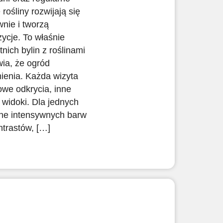
 rośliny rozwijają się
wnie i tworzą
ycje. To właśnie
tnich bylin z roślinami
ia, że ogród
mienia. Każda wizyta
we odkrycia, inne
 widoki. Dla jednych
ełne intensywnych barw
ntrastów, […]