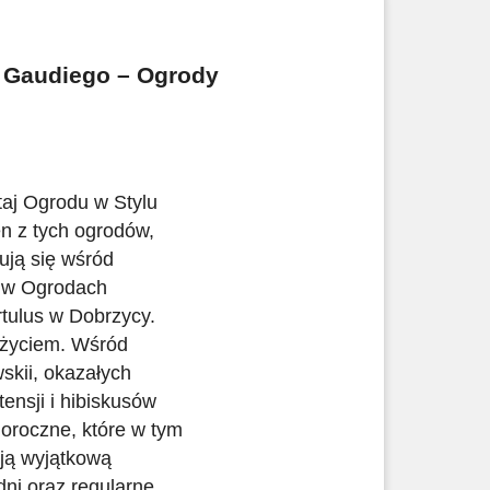
 Gaudiego – Ogrody
taj Ogrodu w Stylu
n z tych ogrodów,
ują się wśród
c w Ogrodach
tulus w Dobrzycy.
 życiem. Wśród
skii, okazałych
ensji i hibiskusów
noroczne, które w tym
ją wyjątkową
 dni oraz regularne