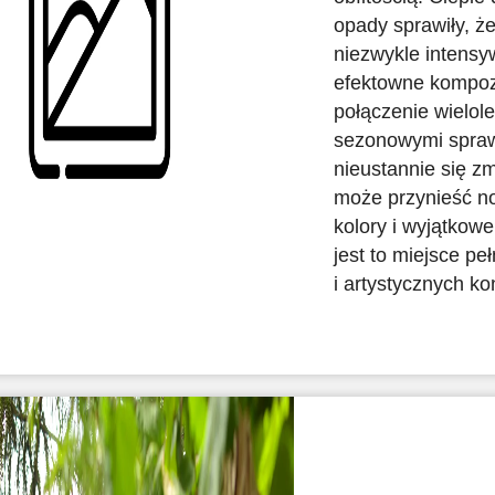
opady sprawiły, że
niezwykle intensy
efektowne kompoz
połączenie wielole
sezonowymi spraw
nieustannie się z
może przynieść no
kolory i wyjątkowe
jest to miejsce p
i artystycznych ko