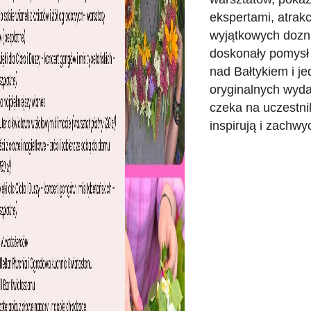
ekspertami, atrakcj
wyjątkowych dozna
doskonały pomysł
nad Bałtykiem i je
oryginalnych wyda
czeka na uczestni
inspirują i zachwy