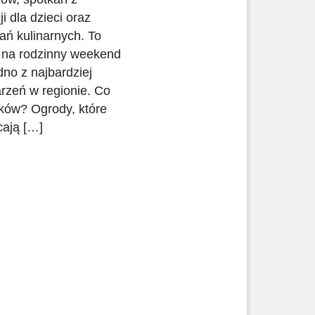
i dla dzieci oraz
ń kulinarnych. To
 na rodzinny weekend
dno z najbardziej
rzeń w regionie. Co
ków? Ogrody, które
cają […]