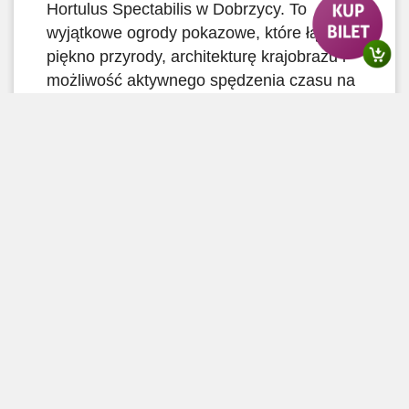
Hortulus Spectabilis w Dobrzycy. To
wyjątkowe ogrody pokazowe, które łączą
piękno przyrody, architekturę krajobrazu i
możliwość aktywnego spędzenia czasu na
świeżym powietrzu dla całej rodziny
Najbardziej rozpoznawalnym symbolem
naszych ogrodów jest największy na
świecie labirynt grabowy, w sercu którego
stoi wysoka wieża widokowa. Po wejściu
na szczyt można podziwiać niezwykły
układ labiryntu oraz otaczające ogrody z
zupełnie innej perspektywy. Dziś
odpowiemy na wszystkie nurtujące Was
pytania.
Dlaczego warto odwiedzić
Ogrody Hortulus Spectabilis? To miejsce
zachwyca o każdej porze roku. Setki
tysięcy […]