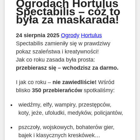
Ogrodach Hortulus
Spectabilis – cóż to
była za maskarada!
24 sierpnia 2025
Ogrody
Hortulus
Spectabilis zamieniły się w prawdziwy
pokaz szaleństwa i kreatywności!
Jak co roku zasada była prosta:
przebierasz się – wchodzisz za darmo.
I jak co roku –
nie zawiedliście!
Wśród
blisko
350 przebierańców
spotkaliśmy:
wiedźmy, elfy, wampiry, przestępców,
koty, jeże, ufoludki, medyków, policjantów,
pszczoły, wojskowych, bohaterów gier,
bajek i klasycznych kreskówek…