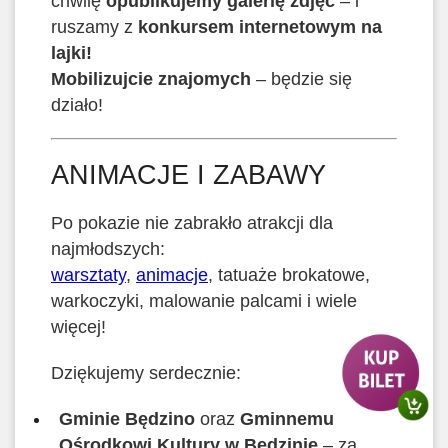
chwilę
opublikujemy galerię zdjęć
– i
ruszamy z
konkursem internetowym na
lajki!
Mobilizujcie znajomych
– będzie się
działo!
ANIMACJE I ZABAWY
Po pokazie nie zabrakło atrakcji dla
najmłodszych:
warsztaty
,
animacje
, tatuaże brokatowe,
warkoczyki, malowanie palcami i wiele
więcej!
Dziękujemy serdecznie:
Gminie Będzino
oraz
Gminnemu
Ośrodkowi Kultury w Będzinie
– za