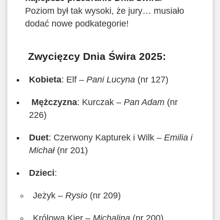
Poziom był tak wysoki, że jury… musiało
dodać nowe podkategorie!
Zwycięzcy Dnia Świra 2025:
Kobieta
: Elf –
Pani Lucyna
(nr 127)
Mężczyzna
: Kurczak –
Pan Adam
(nr
226)
Duet
: Czerwony Kapturek i Wilk –
Emilia i
Michał
(nr 201)
Dzieci
:
Jeżyk –
Rysio
(nr 209)
Królowa Kier –
Michalina
(nr 200)